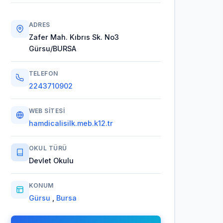
ADRES
Zafer Mah. Kıbrıs Sk. No3
Gürsu/BURSA
TELEFON
2243710902
WEB SITESI
hamdicalisilk.meb.k12.tr
OKUL TÜRÜ
Devlet Okulu
KONUM
Gürsu
,
Bursa