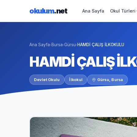
okulum
.net
Ana Sayfa
Okul Türleri
Ana Sayfa
Bursa
Gürsu
HAMDİ ÇALIŞ İLKOKULU
›
›
›
HAMDİ ÇALIŞ İL
Devlet Okulu
İlkokul
Gürsu, Bursa