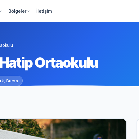
Bölgeler
İletişim
taokulu
Hatip Ortaokulu
k, Bursa