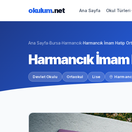
okulum
.net
Ana Sayfa
Okul Türleri
Ana Sayfa
Bursa
Harmancık
Harmancık İmam Hatip Or
›
›
›
Harmancık İmam 
Devlet Okulu
Ortaokul
Lise
Harmancı