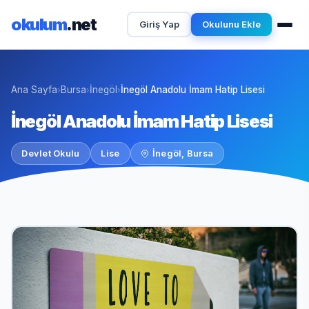
okulum
.net
Giriş Yap
Okulunu Ekle
Ana Sayfa
Bursa
İnegöl
İnegöl Anadolu İmam Hatip Lisesi
›
›
›
İnegöl Anadolu İmam Hatip Lisesi
Devlet Okulu
Lise
İnegöl, Bursa