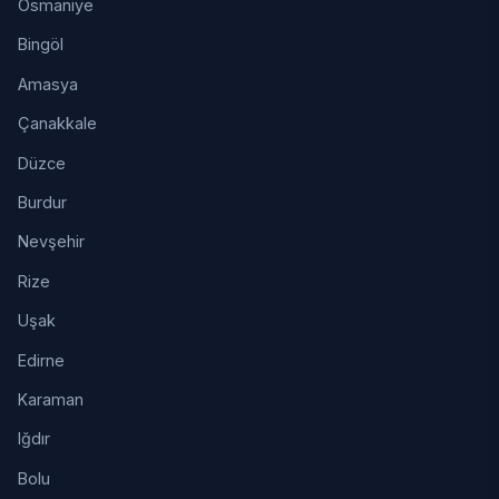
Osmaniye
Bingöl
Amasya
Çanakkale
Düzce
Burdur
Nevşehir
Rize
Uşak
Edirne
Karaman
Iğdır
Bolu