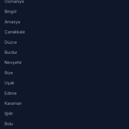
Osmaniye
Bingöl
Amasya
Çanakkale
Düzce
Burdur
Nevşehir
Rize
Uşak
Edirne
Karaman
Iğdır
Bolu