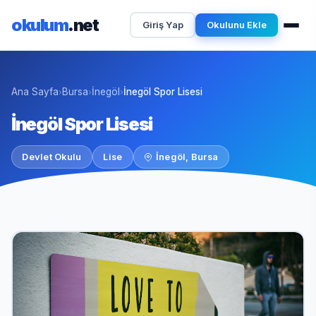
okulum
.net
Giriş Yap
Okulunu Ekle
Ana Sayfa
Bursa
İnegöl
İnegöl Spor Lisesi
›
›
›
İnegöl Spor Lisesi
Devlet Okulu
Lise
İnegöl, Bursa