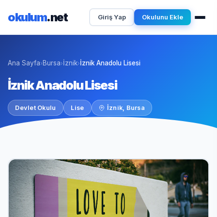
okulum
.net
Giriş Yap
Okulunu Ekle
Ana Sayfa
Bursa
İznik
İznik Anadolu Lisesi
›
›
›
İznik Anadolu Lisesi
Devlet Okulu
Lise
İznik, Bursa