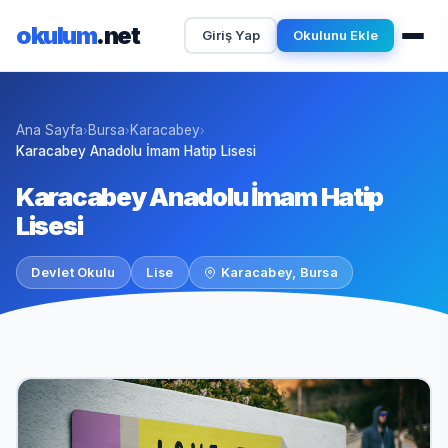
okulum
.net
Giriş Yap
Okulunu Ekle
Ana Sayfa
Bursa
Karacabey
›
›
›
Karacabey Anadolu İmam Hatip Lisesi
Karacabey Anadolu İmam Hatip
Lisesi
Devlet Okulu
Lise
Karacabey, Bursa