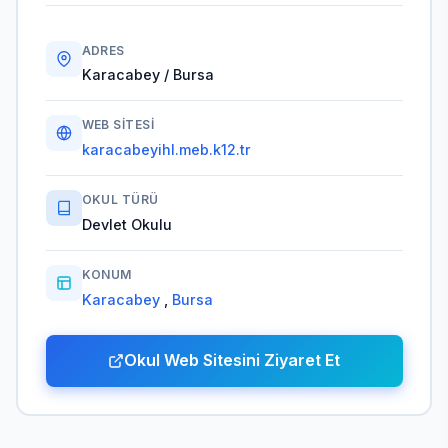
ADRES
Karacabey / Bursa
WEB SITESI
karacabeyihl.meb.k12.tr
OKUL TÜRÜ
Devlet Okulu
KONUM
Karacabey
,
Bursa
Okul Web Sitesini Ziyaret Et