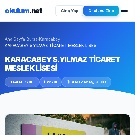
okulum
.net
Giriş Yap
Okulunu Ekle
Ana Sayfa
Bursa
Karacabey
›
›
›
KARACABEY S.YILMAZ TİCARET MESLEK LİSESİ
KARACABEY S.YILMAZ TİCARET
MESLEK LİSESİ
Devlet Okulu
İlkokul
Karacabey, Bursa