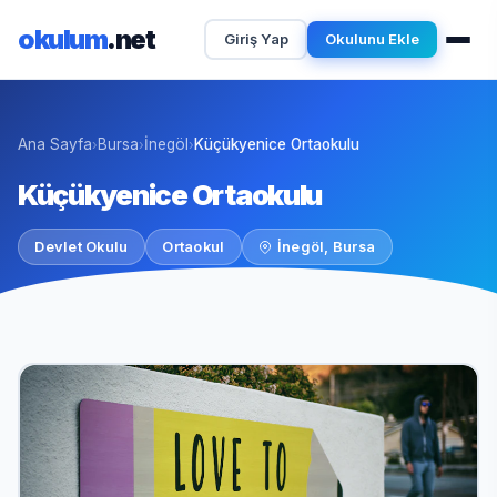
okulum
.net
Giriş Yap
Okulunu Ekle
Ana Sayfa
Bursa
İnegöl
Küçükyenice Ortaokulu
›
›
›
Küçükyenice Ortaokulu
Devlet Okulu
Ortaokul
İnegöl, Bursa