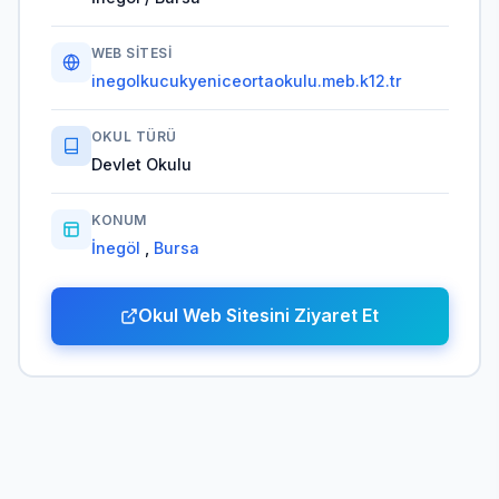
WEB SITESI
inegolkucukyeniceortaokulu.meb.k12.tr
OKUL TÜRÜ
Devlet Okulu
KONUM
İnegöl
,
Bursa
Okul Web Sitesini Ziyaret Et