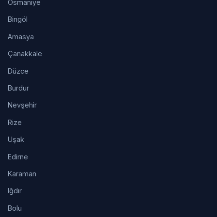
Osmaniye
Bingöl
Amasya
Çanakkale
Düzce
Burdur
Nevşehir
Rize
Uşak
Edirne
Karaman
Iğdır
Bolu