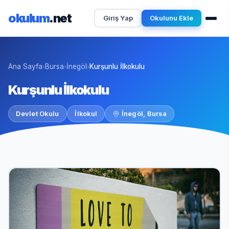
okulum
.net
Giriş Yap
Okulunu Ekle
Ana Sayfa
Bursa
İnegöl
Kurşunlu İlkokulu
›
›
›
Kurşunlu İlkokulu
Devlet Okulu
İlkokul
İnegöl, Bursa