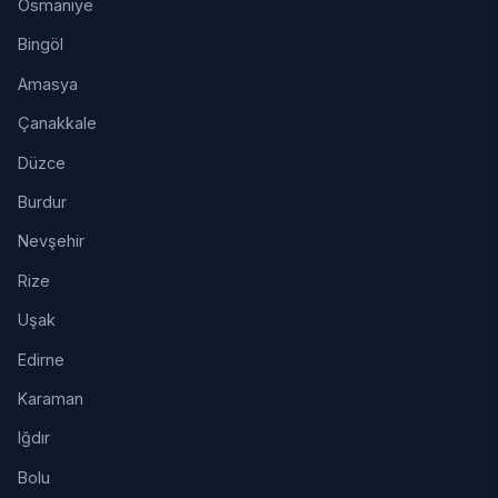
Osmaniye
Bingöl
Amasya
Çanakkale
Düzce
Burdur
Nevşehir
Rize
Uşak
Edirne
Karaman
Iğdır
Bolu