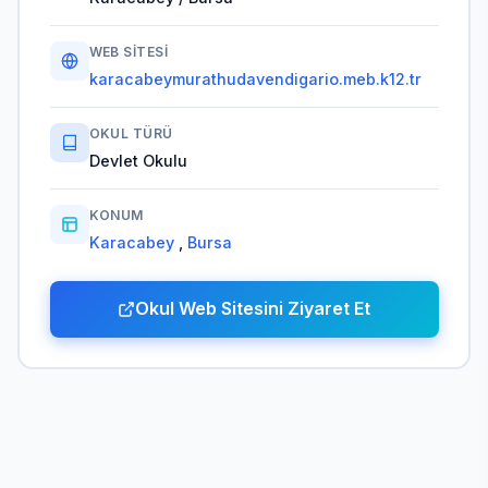
WEB SITESI
karacabeymurathudavendigario.meb.k12.tr
OKUL TÜRÜ
Devlet Okulu
KONUM
Karacabey
,
Bursa
Okul Web Sitesini Ziyaret Et