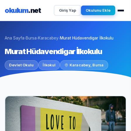
okulum
.net
Giriş Yap
Okulunu Ekle
Ana Sayfa
Bursa
Karacabey
Murat Hüdavendigar İlkokulu
›
›
›
Murat Hüdavendigar İlkokulu
Devlet Okulu
İlkokul
Karacabey, Bursa