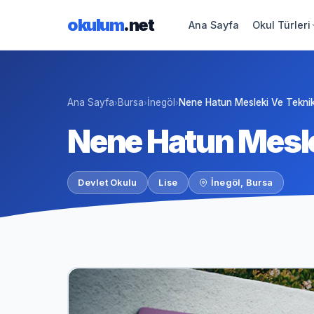
okulum
.net
Ana Sayfa
Okul Türleri
Ana Sayfa
Bursa
İnegöl
Nene Hatun Mesleki Ve Teknik
›
›
›
Nene Hatun Mesle
Devlet Okulu
Lise
İnegöl, Bursa