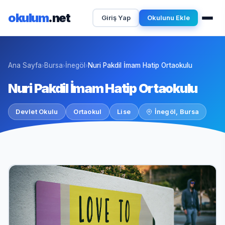
okulum
.net
Giriş Yap
Okulunu Ekle
Ana Sayfa
Bursa
İnegöl
Nuri Pakdil İmam Hatip Ortaokulu
›
›
›
Nuri Pakdil İmam Hatip Ortaokulu
Devlet Okulu
Ortaokul
Lise
İnegöl, Bursa