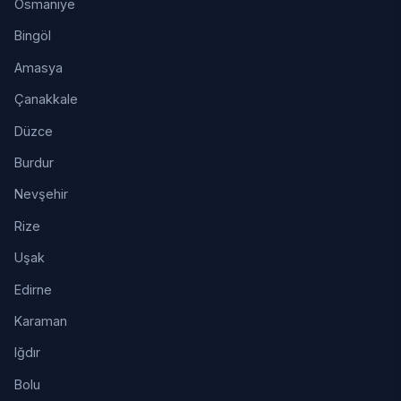
Osmaniye
Bingöl
Amasya
Çanakkale
Düzce
Burdur
Nevşehir
Rize
Uşak
Edirne
Karaman
Iğdır
Bolu