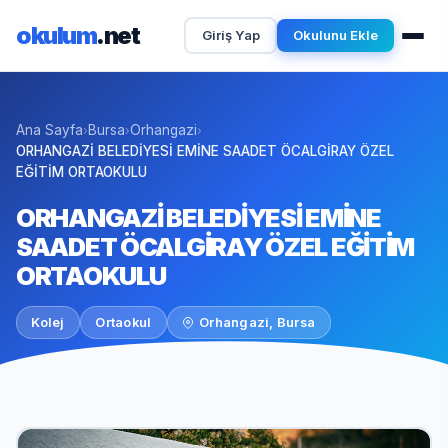
okulum
.net
Giriş Yap
Okulunu Ekle
Ana Sayfa
Bursa
Orhangazi
›
›
›
ORHANGAZİ BELEDİYESİ EMİNE SAADET ÖCALGİRAY ÖZEL
EĞİTİM ORTAOKULU
ORHANGAZİ BELEDİYESİ EMİNE
SAADET ÖCALGİRAY ÖZEL EĞİTİM
ORTAOKULU
Kolej
Ortaokul
Orhangazi, Bursa