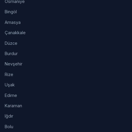
Osmaniye
Bingöl
Amasya
Çanakkale
Düzce
Burdur
Nevşehir
Rize
Uşak
Edirne
Karaman
Iğdır
Bolu