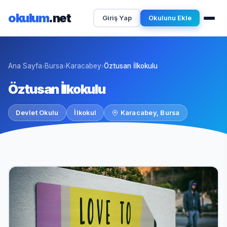
okulum
.net
Giriş Yap
Okulunu Ekle
Ana Sayfa
Bursa
Karacabey
Öztusan İlkokulu
›
›
›
Öztusan İlkokulu
Devlet Okulu
İlkokul
Karacabey, Bursa