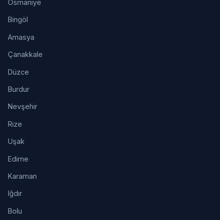
Osmaniye
Bingöl
Amasya
Çanakkale
Düzce
Burdur
Nevşehir
Rize
Uşak
Edirne
Karaman
Iğdır
Bolu