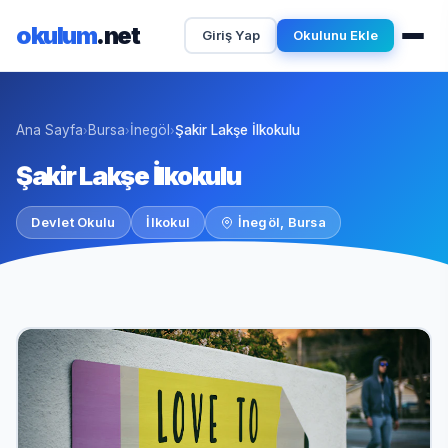
okulum
.net
Giriş Yap
Okulunu Ekle
Ana Sayfa
Bursa
İnegöl
Şakir Lakşe İlkokulu
›
›
›
Şakir Lakşe İlkokulu
Devlet Okulu
İlkokul
İnegöl, Bursa