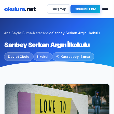
okulum
.net
Giriş Yap
Okulunu Ekle
Ana Sayfa
Bursa
Karacabey
Sarıbey Serkan Argın İlkokulu
›
›
›
Sarıbey Serkan Argın İlkokulu
Devlet Okulu
İlkokul
Karacabey, Bursa