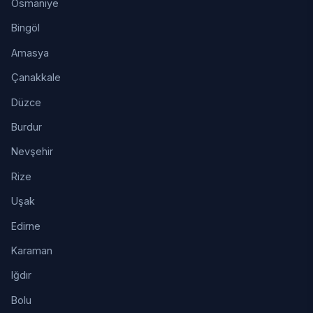
Osmaniye
Bingöl
Amasya
Çanakkale
Düzce
Burdur
Nevşehir
Rize
Uşak
Edirne
Karaman
Iğdır
Bolu