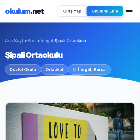
okulum
.net
Giriş Yap
Okulunu Ekle
Ana Sayfa
Bursa
İnegöl
Şipali Ortaokulu
›
›
›
Şipali Ortaokulu
Devlet Okulu
Ortaokul
İnegöl, Bursa