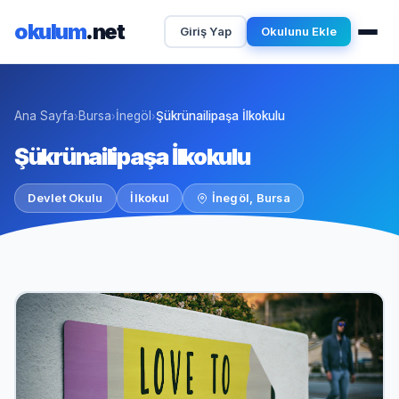
okulum
.net
Giriş Yap
Okulunu Ekle
Ana Sayfa
Bursa
İnegöl
Şükrünailipaşa İlkokulu
›
›
›
Şükrünailipaşa İlkokulu
Devlet Okulu
İlkokul
İnegöl, Bursa