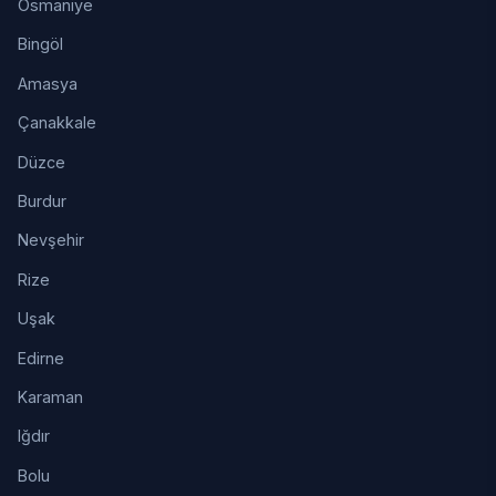
Osmaniye
Bingöl
Amasya
Çanakkale
Düzce
Burdur
Nevşehir
Rize
Uşak
Edirne
Karaman
Iğdır
Bolu