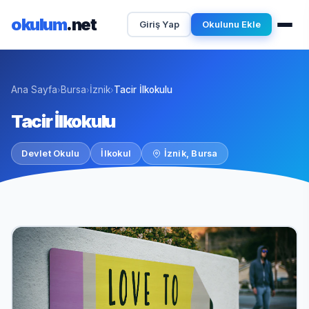
okulum
.net
Giriş Yap
Okulunu Ekle
Ana Sayfa
Bursa
İznik
Tacir İlkokulu
›
›
›
Tacir İlkokulu
Devlet Okulu
İlkokul
İznik, Bursa