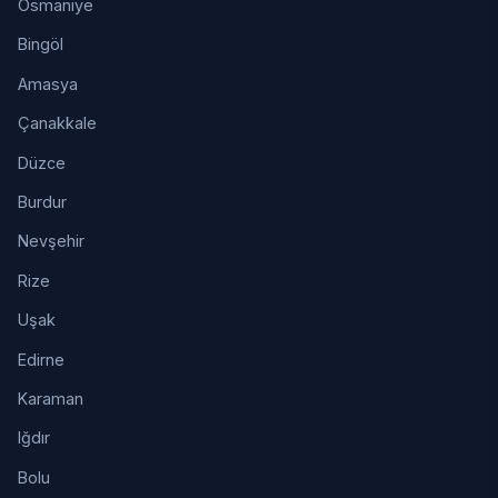
Osmaniye
Bingöl
Amasya
Çanakkale
Düzce
Burdur
Nevşehir
Rize
Uşak
Edirne
Karaman
Iğdır
Bolu