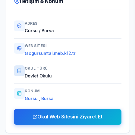
İletişim & Konum
ADRES
Gürsu / Bursa
WEB SITESI
tsogursumtal.meb.k12.tr
OKUL TÜRÜ
Devlet Okulu
KONUM
Gürsu
,
Bursa
Okul Web Sitesini Ziyaret Et