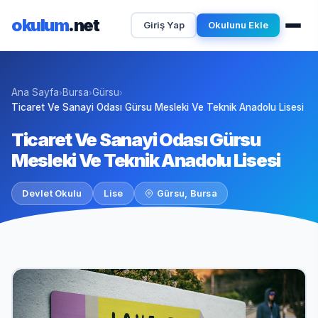
okulum
.net
Giriş Yap
Okulunu Ekle
Ana Sayfa
Bursa
Gürsu
›
›
›
Ticaret Ve Sanayi Odası Gürsu Mesleki Ve Teknik Anadolu Lisesi
Ticaret Ve Sanayi Odası Gürsu
Mesleki Ve Teknik Anadolu Lisesi
Devlet Okulu
Lise
Gürsu, Bursa