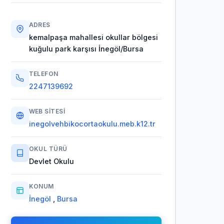
ADRES
kemalpaşa mahallesi okullar bölgesi
kuğulu park karşısı İnegöl/Bursa
TELEFON
2247139692
WEB SITESI
inegolvehbikocortaokulu.meb.k12.tr
OKUL TÜRÜ
Devlet Okulu
KONUM
İnegöl
,
Bursa