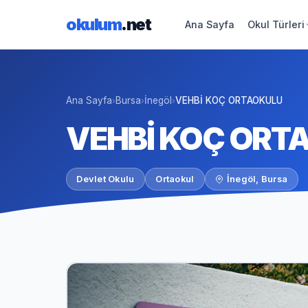
okulum
.net
Ana Sayfa
Okul Türleri
Ana Sayfa
Bursa
İnegöl
VEHBİ KOÇ ORTAOKULU
›
›
›
VEHBİ KOÇ ORT
Devlet Okulu
Ortaokul
İnegöl, Bursa