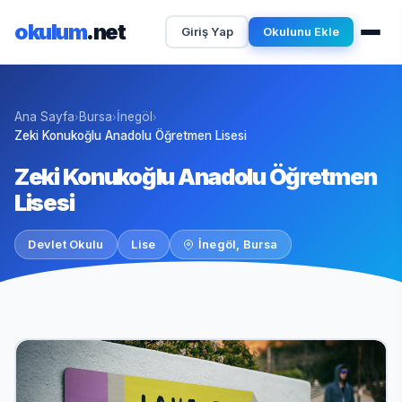
okulum
.net
Giriş Yap
Okulunu Ekle
Ana Sayfa
Bursa
İnegöl
›
›
›
Zeki Konukoğlu Anadolu Öğretmen Lisesi
Zeki Konukoğlu Anadolu Öğretmen
Lisesi
Devlet Okulu
Lise
İnegöl, Bursa