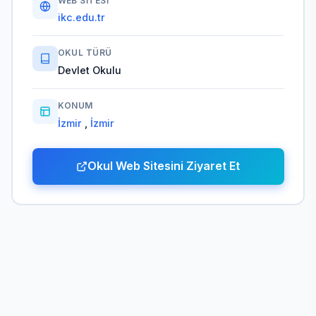
WEB SITESI
ikc.edu.tr
OKUL TÜRÜ
Devlet Okulu
KONUM
İzmir
,
İzmir
Okul Web Sitesini Ziyaret Et