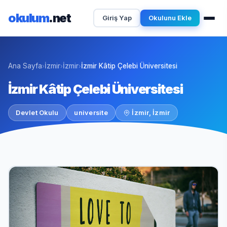
okulum
.net
Giriş Yap
Okulunu Ekle
Ana Sayfa
İzmir
İzmir
İzmir Kâtip Çelebi Üniversitesi
›
›
›
İzmir Kâtip Çelebi Üniversitesi
Devlet Okulu
universite
İzmir, İzmir