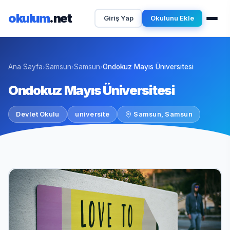
okulum
.net
Giriş Yap
Okulunu Ekle
Ana Sayfa
Samsun
Samsun
Ondokuz Mayıs Üniversitesi
›
›
›
Ondokuz Mayıs Üniversitesi
Devlet Okulu
universite
Samsun, Samsun