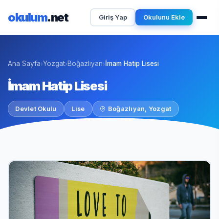
okulum
.net
Giriş Yap
Okulunu Ekle
Ana Sayfa
Yozgat
Boğazlıyan
İmam Hatip Lisesi
›
›
›
İmam Hatip Lisesi
Devlet Okulu
Lise
Boğazlıyan, Yozgat