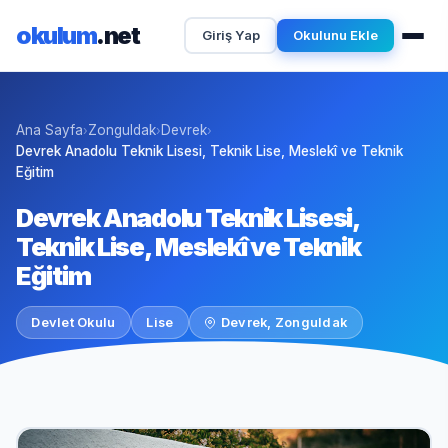
okulum
.net
Giriş Yap
Okulunu Ekle
Ana Sayfa
Zonguldak
Devrek
›
›
›
Devrek Anadolu Teknik Lisesi, Teknik Lise, Meslekî ve Teknik
Eğitim
Devrek Anadolu Teknik Lisesi,
Teknik Lise, Meslekî ve Teknik
Eğitim
Devlet Okulu
Lise
Devrek, Zonguldak