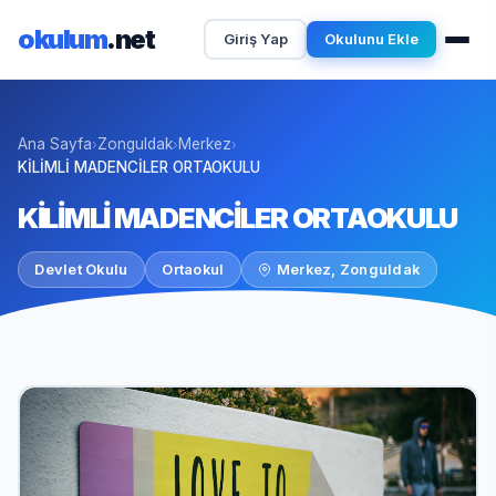
okulum
.net
Giriş Yap
Okulunu Ekle
Ana Sayfa
Zonguldak
Merkez
›
›
›
KİLİMLİ MADENCİLER ORTAOKULU
KİLİMLİ MADENCİLER ORTAOKULU
Devlet Okulu
Ortaokul
Merkez, Zonguldak