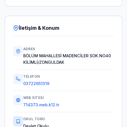
İletişim & Konum
ADRES
BÖLÜM MAHALLESİ MADENCİLER SOK.NO40
KİLİMLİ/ZONGULDAK
TELEFON
03722651319
WEB SITESI
714373.meb.k12.tr
OKUL TÜRÜ
Devlet Okulu