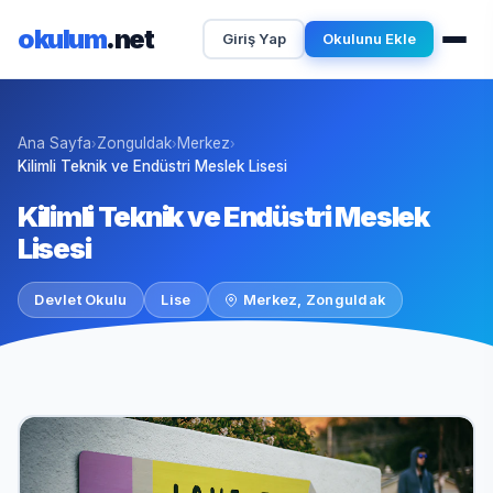
okulum
.net
Giriş Yap
Okulunu Ekle
Ana Sayfa
Zonguldak
Merkez
›
›
›
Kilimli Teknik ve Endüstri Meslek Lisesi
Kilimli Teknik ve Endüstri Meslek
Lisesi
Devlet Okulu
Lise
Merkez, Zonguldak