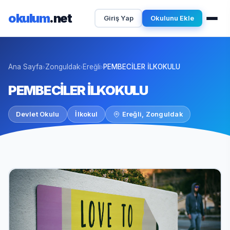
okulum
.net
Giriş Yap
Okulunu Ekle
Ana Sayfa
Zonguldak
Ereğli
PEMBECİLER İLKOKULU
›
›
›
PEMBECİLER İLKOKULU
Devlet Okulu
İlkokul
Ereğli, Zonguldak