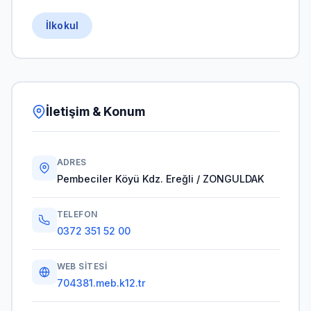
İlkokul
İletişim & Konum
ADRES
Pembeciler Köyü Kdz. Ereğli / ZONGULDAK
TELEFON
0372 351 52 00
WEB SITESI
704381.meb.k12.tr