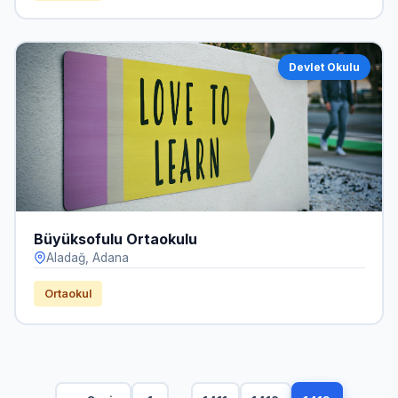
Devlet Okulu
Büyüksofulu Ortaokulu
Aladağ, Adana
Ortaokul