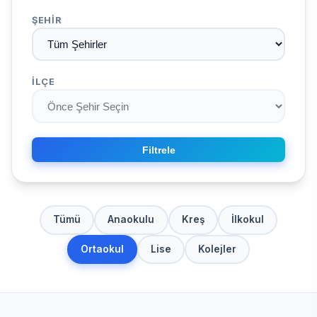
ŞEHIR
İLÇE
Filtrele
Tümü
Anaokulu
Kreş
İlkokul
Ortaokul
Lise
Kolejler