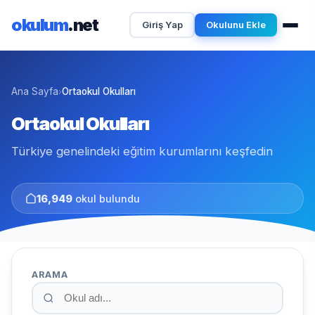
okulum
.net
Giriş Yap
Okulunu Ekle
Ana Sayfa
Ortaokul Okulları
›
Ortaokul Okulları
Türkiye genelindeki eğitim kurumlarını keşfedin
16,949
okul bulundu
ARAMA