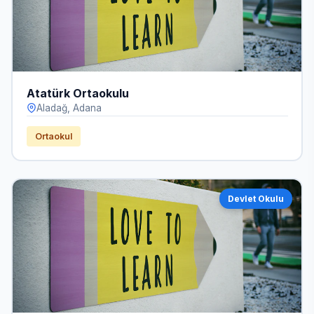
Atatürk Ortaokulu
Aladağ, Adana
Ortaokul
Devlet Okulu