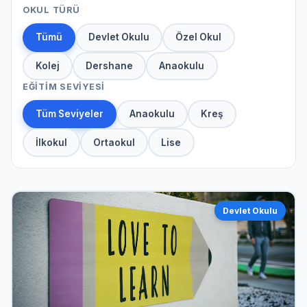
OKUL TÜRÜ
Tümü
Devlet Okulu
Özel Okul
Kolej
Dershane
Anaokulu
EĞITIM SEVIYESI
Tüm Seviyeler
Anaokulu
Kreş
İlkokul
Ortaokul
Lise
Devlet Okulu