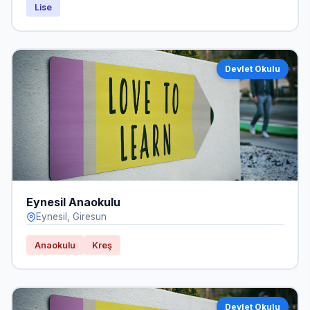
Lise
Devlet Okulu
Eynesil Anaokulu
Eynesil, Giresun
Anaokulu
Kreş
Devlet Okulu