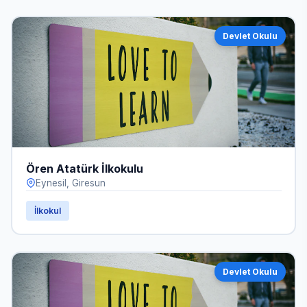
Devlet Okulu
Ören Atatürk İlkokulu
Eynesil, Giresun
İlkokul
Devlet Okulu