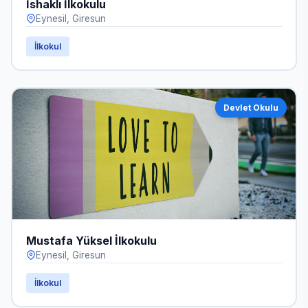
İshaklı İlkokulu
Eynesil, Giresun
İlkokul
Devlet Okulu
Mustafa Yüksel İlkokulu
Eynesil, Giresun
İlkokul