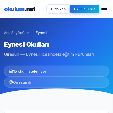
okulum
.net
Giriş Yap
Okulunu Ekle
Ana Sayfa
Giresun
Eynesil
›
›
Eynesil Okulları
Giresun — Eynesil ilçesindeki eğitim kurumları
15
okul listeleniyor
Giresun ili