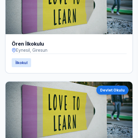
Ören İlkokulu
Eynesil, Giresun
İlkokul
Devlet Okulu