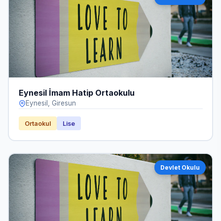
Eynesil İmam Hatip Ortaokulu
Eynesil, Giresun
Ortaokul
Lise
Devlet Okulu