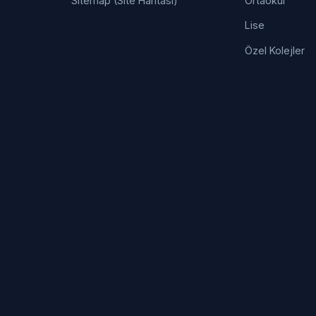
Sitemap (Site Haritası)
Ortaokul
Lise
Özel Kolejler