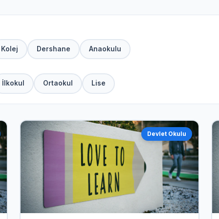
Kolej
Dershane
Anaokulu
İlkokul
Ortaokul
Lise
Devlet Okulu