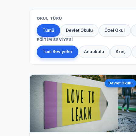
OKUL TÜRÜ
Tümü
Devlet Okulu
Özel Okul
EĞITIM SEVIYESI
Tüm Seviyeler
Anaokulu
Kreş
Devlet Okulu