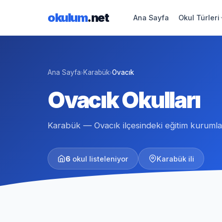
okulum
.net
Ana Sayfa
Okul Türleri
Ana Sayfa
Karabük
Ovacık
›
›
Ovacık Okulları
Karabük — Ovacık ilçesindeki eğitim kurumla
6
okul listeleniyor
Karabük ili