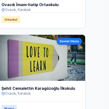
Ovacık İmam-hatip Ortaokulu
Ovacık, Karabük
Ortaokul
Devlet Okulu
Şehit Cemalettin Karagözoğlu İlkokulu
Ovacık, Karabük
İlkokul